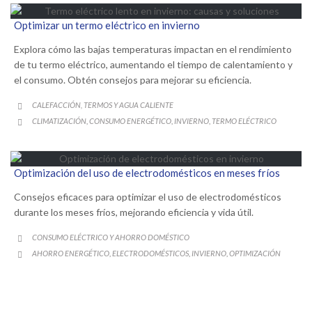
Optimizar un termo eléctrico en invierno
Explora cómo las bajas temperaturas impactan en el rendimiento
de tu termo eléctrico, aumentando el tiempo de calentamiento y
el consumo. Obtén consejos para mejorar su eficiencia.
CATEGORY
CALEFACCIÓN, TERMOS Y AGUA CALIENTE

CATEGORY
CLIMATIZACIÓN
CONSUMO ENERGÉTICO
INVIERNO
TERMO ELÉCTRICO
,
,
,

Optimización del uso de electrodomésticos en meses fríos
Consejos eficaces para optimizar el uso de electrodomésticos
durante los meses fríos, mejorando eficiencia y vida útil.
CATEGORY
CONSUMO ELÉCTRICO Y AHORRO DOMÉSTICO

CATEGORY
AHORRO ENERGÉTICO
ELECTRODOMÉSTICOS
INVIERNO
OPTIMIZACIÓN
,
,
,
