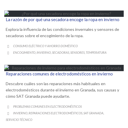
La razón de por qué una secadora encoge la ropa en invierno
Explora la influencia de las condiciones invernales y sensores de
secadoras sobre el encogimiento de la ropa.
CATEGORY
CONSUMO ELÉCTRICO Y AHORRO DOMÉSTICO

CATEGORY
ENCOGIMIENTO
INVIERNO
SECADORAS
SENSORES
TEMPERATURA
,
,
,
,

Reparaciones comunes de electrodomésticos en invierno
Descubre cuáles son las reparaciones más habituales en
electrodomésticos durante el invierno en Granada, sus causas y
cómo SAT Granada puede ayudarte.
CATEGORY
PROBLEMAS COMUNES EN ELECTRODOMÉSTICOS

CATEGORY
INVIERNO
REPARACIONES ELECTRODOMÉSTICOS
SAT GRANADA
,
,
,

SERVICIO TÉCNICO