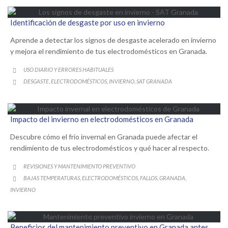
Identificación de desgaste por uso en invierno
Aprende a detectar los signos de desgaste acelerado en invierno
y mejora el rendimiento de tus electrodomésticos en Granada.
CATEGORY
USO DIARIO Y ERRORES HABITUALES

CATEGORY
DESGASTE
ELECTRODOMÉSTICOS
INVIERNO
SAT GRANADA
,
,
,

Impacto del invierno en electrodomésticos en Granada
Descubre cómo el frío invernal en Granada puede afectar el
rendimiento de tus electrodomésticos y qué hacer al respecto.
CATEGORY
REVISIONES Y MANTENIMIENTO PREVENTIVO

CATEGORY
BAJAS TEMPERATURAS
ELECTRODOMÉSTICOS
FALLOS
GRANADA
,
,
,
,

INVIERNO
Beneficios del mantenimiento preventivo en Granada antes