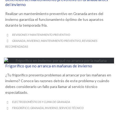
del invierno
Realizar un mantenimiento preventivo en Granada antes del
invierno garantiza el funcionamiento óptimo de tus aparatos
durante la temporada fría.
CATEGORY
REVISIONES Y MANTENIMIENTO PREVENTIVO

CATEGORY
GRANADA
INVIERNO
MANTENIMIENTO PREVENTIVO
REVISIONES
,
,
,

RECOMENDADAS
Frigorífico que no arranca en mañanas de invierno
¿Tu frigorífico presenta problemas al arrancar por las mañanas en
invierno? Conoce las razones detrás de este problema y cuándo
debes considerarlo un fallo para llamar al servicio técnico
especializado.
CATEGORY
ELECTRODOMÉSTICOS Y CLIMA DE GRANADA

CATEGORY
FRIGORÍFICO
GRANADA
INVIERNO
SERVICIO TÉCNICO
,
,
,
