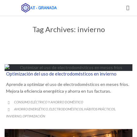

Tag Archives:
invierno
Optimización del uso de electrodomésticos en invierno
Aprende a optimizar el uso de electrodomésticos en meses fríos.
Mejora la eficiencia energética y ahorra en tus facturas.
CATEGORY
CONSUMO ELÉCTRICO Y AHORRO DOMÉSTICO

CATEGORY
AHORRO ENERGÉTICO
ELECTRODOMÉSTICOS
HÁBITOS PRÁCTICOS
,
,
,

INVIERNO
OPTIMIZACIÓN
,