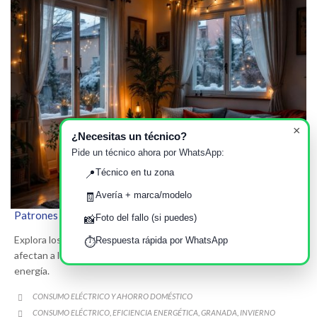
×
¿Necesitas un técnico?
Pide un técnico ahora por WhatsApp:
Técnico en tu zona
📍
Avería + marca/modelo
🧾
Patrones del consumo eléctrico en invierno en Granada
Foto del fallo (si puedes)
📸
Explora los patrones de consumo eléctrico en invierno que
Respuesta rápida por WhatsApp
⏱️
afectan a los hogares granadinos y aprende a optimizar el uso de
energía.
CATEGORY
CONSUMO ELÉCTRICO Y AHORRO DOMÉSTICO

CATEGORY
CONSUMO ELÉCTRICO
EFICIENCIA ENERGÉTICA
GRANADA
INVIERNO
,
,
,
