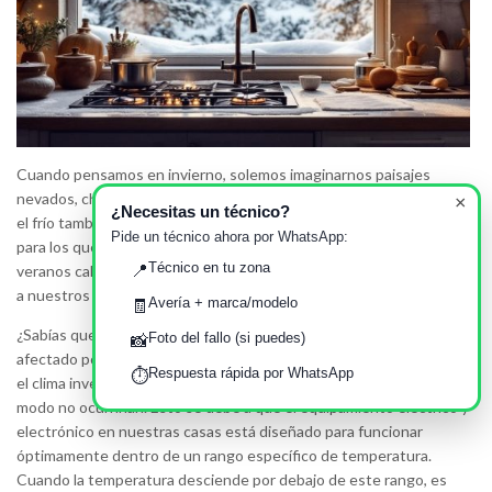
Cuando pensamos en invierno, solemos imaginarnos paisajes
nevados, chimeneas encendidas y bebidas calientes. Sin embargo,
×
¿Necesitas un técnico?
el frío también trae consigo otro tipo de desafíos, especialmente
Pide un técnico ahora por WhatsApp:
para los que vivimos en Granada. Esta ciudad, conocida por sus
Técnico en tu zona
veranos calurosos y sus inviernos rigurosos, puede poner a prueba
📍
a nuestros fieles ayudantes del hogar: los electrodomésticos.
Avería + marca/modelo
🧾
¿Sabías que el rendimiento de tus electrodomésticos puede verse
Foto del fallo (si puedes)
📸
afectado por las bajas temperaturas? Durante los meses más fríos,
Respuesta rápida por WhatsApp
⏱️
el clima invernal de Granada puede precipitar fallos que de otro
modo no ocurrirían. Esto se debe a que el equipamiento eléctrico y
electrónico en nuestras casas está diseñado para funcionar
óptimamente dentro de un rango específico de temperatura.
Cuando la temperatura desciende por debajo de este rango, es