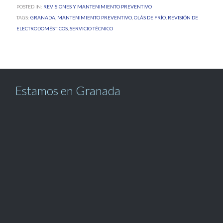
POSTED IN:
REVISIONES Y MANTENIMIENTO PREVENTIVO
TAGS:
GRANADA
,
MANTENIMIENTO PREVENTIVO
,
OLÁS DE FRÍO
,
REVISIÓN DE
ELECTRODOMÉSTICOS
,
SERVICIO TÉCNICO
Estamos en Granada