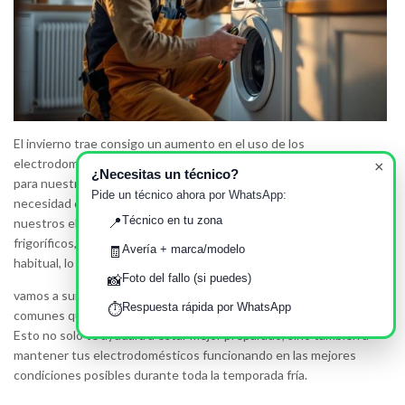
El invierno trae consigo un aumento en el uso de los
electrodomésticos, lo que puede resultar en algunos desafíos
×
¿Necesitas un técnico?
para nuestros equipos del hogar. Las bajas temperaturas y la
Pide un técnico ahora por WhatsApp:
necesidad de estar más tiempo dentro de casa empujan a
Técnico en tu zona
nuestros electrodomésticos al límite. De las calderas a los
📍
frigoríficos, muchas veces sienten el estrés de funcionar más de lo
Avería + marca/modelo
🧾
habitual, lo que se traduce en averías más frecuentes.
Foto del fallo (si puedes)
📸
vamos a sumergirnos en los patrones de reparaciones más
Respuesta rápida por WhatsApp
⏱️
comunes que suelen presentarse durante el invierno en Granada.
Esto no solo te ayudará a estar mejor preparado, sino también a
mantener tus electrodomésticos funcionando en las mejores
condiciones posibles durante toda la temporada fría.