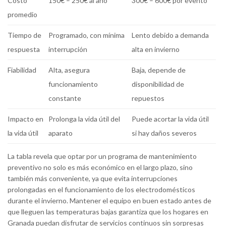
Costo
150€ – 250€ al año
300€ – 600€ por evento
promedio
Tiempo de
Programado, con mínima
Lento debido a demanda
respuesta
interrupción
alta en invierno
Fiabilidad
Alta, asegura
Baja, depende de
funcionamiento
disponibilidad de
constante
repuestos
Impacto en
Prolonga la vida útil del
Puede acortar la vida útil
la vida útil
aparato
si hay daños severos
La tabla revela que optar por un programa de mantenimiento
preventivo no solo es más económico en el largo plazo, sino
también más conveniente, ya que evita interrupciones
prolongadas en el funcionamiento de los electrodomésticos
durante el invierno. Mantener el equipo en buen estado antes de
que lleguen las temperaturas bajas garantiza que los hogares en
Granada puedan disfrutar de servicios continuos sin sorpresas