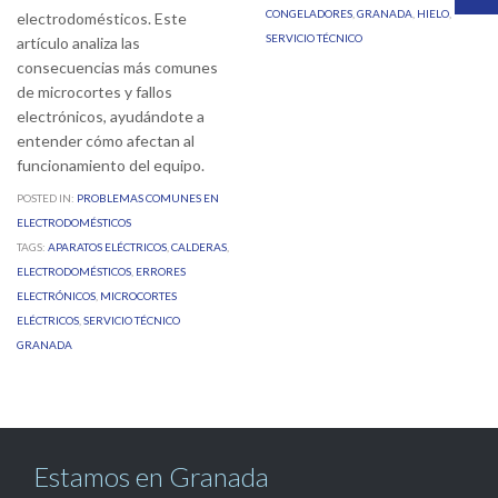
CONGELADORES
,
GRANADA
,
HIELO
,
electrodomésticos. Este
SERVICIO TÉCNICO
artículo analiza las
consecuencias más comunes
de microcortes y fallos
electrónicos, ayudándote a
entender cómo afectan al
funcionamiento del equipo.
POSTED IN:
PROBLEMAS COMUNES EN
ELECTRODOMÉSTICOS
TAGS:
APARATOS ELÉCTRICOS
,
CALDERAS
,
ELECTRODOMÉSTICOS
,
ERRORES
ELECTRÓNICOS
,
MICROCORTES
ELÉCTRICOS
,
SERVICIO TÉCNICO
GRANADA
Estamos en Granada