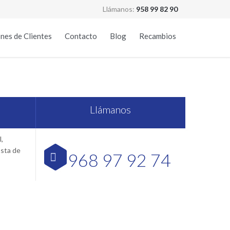
Llámanos:
958 99 82 90
Skip
nes de Clientes
Contacto
Blog
Recambios
to
content
Granada
Llámanos
,
osta de
968 97 92 74
