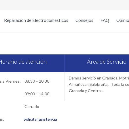
Reparación de Electrodomésticos
Consejos
FAQ
Opinio
io Técnico Saunier Duval en 
Horario de atención
Área de Servicio
Damos servicio en Granada, Motril
 a Viernes:
08:30 – 20:30
Almuñecar, Salobreña… Toda la c
Granada y Centro…
09:00 – 14:00
Cerrado
as:
Solicitar asistencia