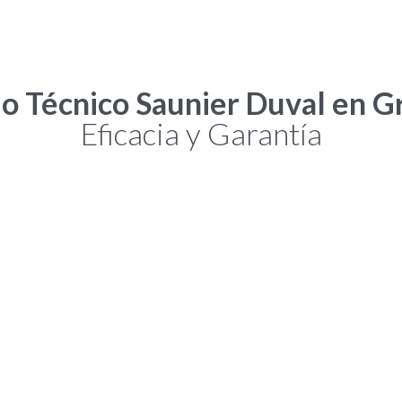
io Técnico Saunier Duval en G
Eficacia y Garantía
hogares españoles.. Y, también, nuestro
ertido en una marca de calidad y eficiencia
zado
r Duval
que ofrecemos está respaldado por
os y una experiencia de más de dos décadas
rvicio Técnico en Granada
en los