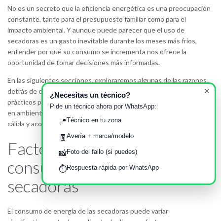
No es un secreto que la eficiencia energética es una preocupación
constante, tanto para el presupuesto familiar como para el
impacto ambiental. Y aunque puede parecer que el uso de
secadoras es un gasto inevitable durante los meses más fríos,
entender por qué su consumo se incrementa nos ofrece la
oportunidad de tomar decisiones más informadas.
En las siguientes secciones, exploraremos algunas de las razones
×
detrás de este fenómeno. Además, proporcionaremos consejos
¿Necesitas un técnico?
prácticos para que puedas optimizar el rendimiento de tu secadora
Pide un técnico ahora por WhatsApp:
en ambientes fríos. Al final, la idea es que disfrutes de una casa
Técnico en tu zona
📍
cálida y acogedora sin que ello signifique romper la hucha.
Avería + marca/modelo
🧾
Factores que afectan al
Foto del fallo (si puedes)
📸
consumo de energía de las
Respuesta rápida por WhatsApp
⏱️
secadoras
El consumo de energía de las secadoras puede variar