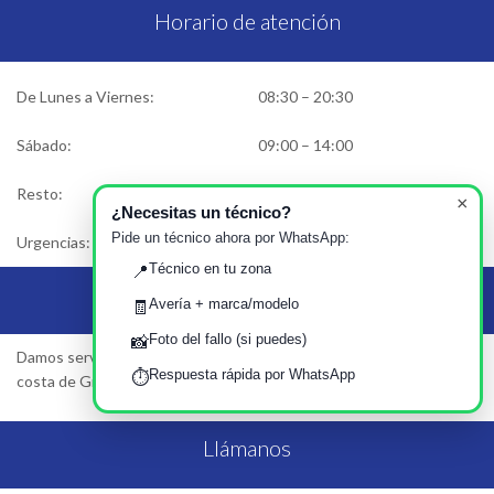
Horario de atención
De Lunes a Viernes:
08:30 – 20:30
Sábado:
09:00 – 14:00
Resto:
Cerrado
×
¿Necesitas un técnico?
Pide un técnico ahora por WhatsApp:
Urgencias:
Solicitar asistencia
Técnico en tu zona
📍
Área de Servicio
Avería + marca/modelo
🧾
Foto del fallo (si puedes)
📸
Damos servicio en Granada, Motril, Almuñecar, Salobreña… Toda la
Respuesta rápida por WhatsApp
⏱️
costa de Granada y Centro…
Llámanos