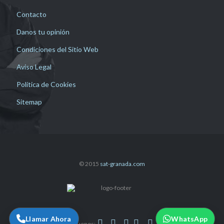
Contacto
Danos tu opinión
Condiciones del Sitio Web
Aviso Legal
Política de Cookies
Sitemap
© 2015
sat-granada.com
Llamar Ahora
WhatsApp





Síguenos: