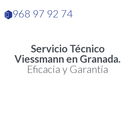
968 97 92 74

Servicio Técnico
Viessmann en Granada.
Eficacia y Garantía
En Granada, desde nuestra oficina en Cartagena, ofrecemos el
Servicio Técnico y de Reparación de Equipos Viessmann
. Los
electrodomésticos Viessmann están teniendo una importante
auge y calado en el mercado español. Por ello, nuestro
Servicio
Técnico y de Reparación de Equipos Viessmann
mantiene una
constante preparación de su equipo de profesionales para
mantenerse a la altura de la tecnología Viessmann. Y claro está,