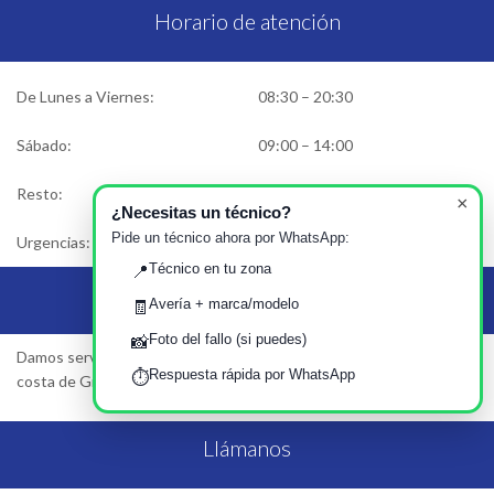
Horario de atención
De Lunes a Viernes:
08:30 – 20:30
Sábado:
09:00 – 14:00
Resto:
Cerrado
×
¿Necesitas un técnico?
Pide un técnico ahora por WhatsApp:
Urgencias:
Solicitar asistencia
Técnico en tu zona
📍
Área de Servicio
Avería + marca/modelo
🧾
Foto del fallo (si puedes)
📸
Damos servicio en Granada, Motril, Almuñecar, Salobreña… Toda la
Respuesta rápida por WhatsApp
⏱️
costa de Granada y Centro…
Llámanos