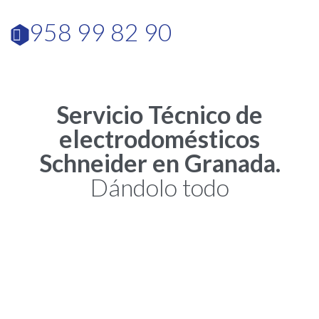
958 99 82 90

Servicio Técnico de
electrodomésticos
Schneider en Granada.
Dándolo todo
La empresa Schneider Electric es de origen europeo y su marca es
conocida en todo el mundo, no solo a nivel de electrodoméstico,
sino también, a gran escala, a niveles industriales de generación
eléctrica. Por lo que, estamos hablando de alta tecnología que
debe ser mantenida y reparada por especialistas en el
Servicio