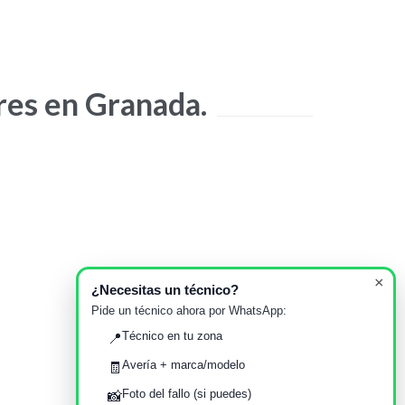
res en Granada.
Su opinión importa
×
¿Necesitas un técnico?
Pide un técnico ahora por WhatsApp:
Técnico en tu zona
📍
écnico amable y puntual
Servicio T
Avería + marca/modelo
🧾
Foto del fallo (si puedes)
📸
—
Mariola Sánchez