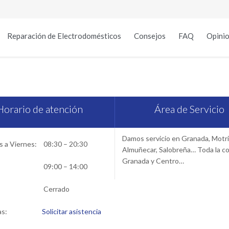
Reparación de Electrodomésticos
Consejos
FAQ
Opinio
icio Técnico Rosieres en Gr
Horario de atención
Área de Servicio
Damos servicio en Granada, Motril
 a Viernes:
08:30 – 20:30
Almuñecar, Salobreña… Toda la c
Granada y Centro…
09:00 – 14:00
Cerrado
as:
Solicitar asistencia