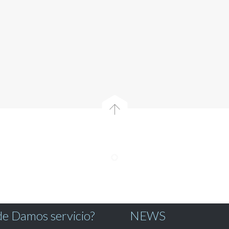

e Damos servicio?
NEWS