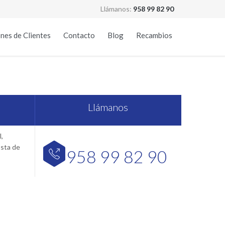
Llámanos:
958 99 82 90
Skip
nes de Clientes
Contacto
Blog
Recambios
to
content
anada
Llámanos
,
osta de
958 99 82 90
