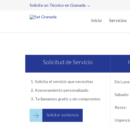
Solicite un Técnico en Granada →
Inicio
Servicios
Serv
Solicitud de Servicio
Solicita el servicio que necesitas
De Lunes
Asesoramiento personalizado
Sábado:
Te llamamos gratis y sin compromiso
Resto:

Solicitar asistencia
Urgenci