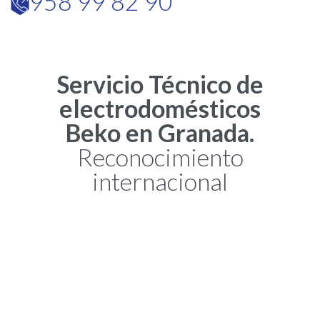
958 99 82 90

Servicio Técnico de
electrodomésticos
Beko en Granada.
Reconocimiento
internacional
Los premios por excelencia son definitivamente un sello de
seguridad para reconocer una marca de calidad. Los
electrodomésticos Beko tienen este sello, ya que han recibido
reconocimientos de Japón y la Comisión Europea. Y ante una marca
destacada que mejor que un
Servicio Técnico de Reparación de