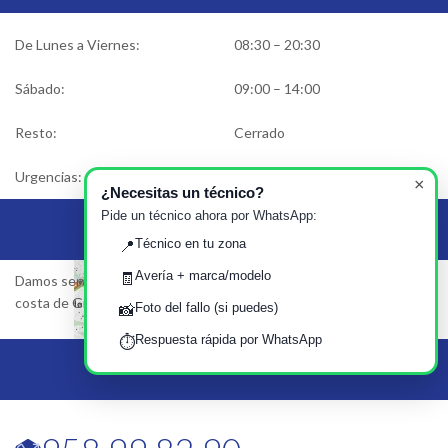
De Lunes a Viernes:
08:30 – 20:30
Sábado:
09:00 – 14:00
Resto:
Cerrado
Urgencias:
Solicitar asistencia
×
¿Necesitas un técnico?
Pide un técnico ahora por WhatsApp:
Área de Servicio
Técnico en tu zona
📍
Avería + marca/modelo
🧾
Damos servicio en Granada, Motril, Almuñecar, Salobreña… Toda la
costa de Granada y Centro…
Foto del fallo (si puedes)
📸
Respuesta rápida por WhatsApp
⏱️
Llámanos